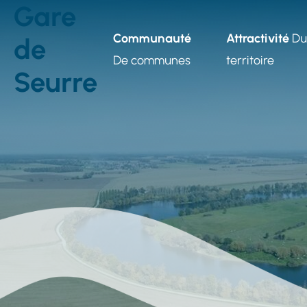
Aller au menu
Aller au contenu
Gare
Accroche
Communauté
Attractivité
Du
de
De communes
territoire
Seurre